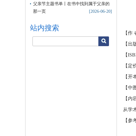
父亲节主题书单丨在书中找到属于父亲的
那一页
[2026-06-20]
站内搜索
【作 
【
出
搜索
【
IS
【
定
【
开
【
中
【
内
从学
【
参