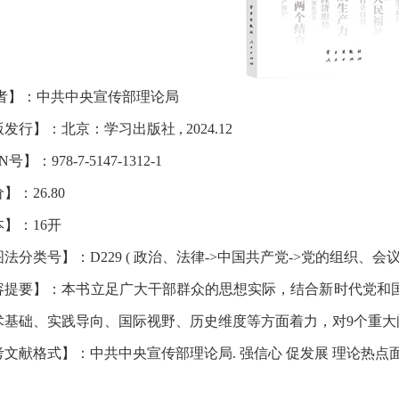
者】：
中共中央宣传部理论局
版发行
】：
北京：学习出版社 , 2024.12
BN号
】：
978-7-5147-1312-1
价
】：
26.80
本
】：
16开
图法分类号
】：
D229 ( 政治、法律->中国共产党->党的组织、
容提要
】：
本书立足广大干部群众的思想实际，结合新时代党和
术基础、实践导向、国际视野、历史维度等方面着力，对9个重大
考文献格式
】：
中共中央宣传部理论局. 强信心 促发展 理论热点面对面[